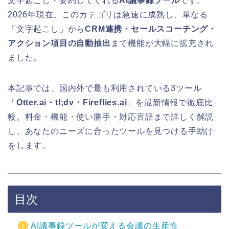
文字起こし・要約してくれる
AI議事録ツール
です。
2026年現在、このカテゴリは急速に成熟し、単なる
「文字起こし」から
CRM連携・セールスコーチング・
アクション項目の自動抽出
まで機能が大幅に拡充され
ました。
本記事では、国内外で最も利用されている3ツール
「
Otter.ai・tl;dv・Fireflies.ai
」を最新情報で徹底比
較。料金・機能・使い勝手・対応言語まで詳しく解説
し、あなたのニーズに合ったツールを見つける手助け
をします。
目次
AI議事録ツールが変える会議の生産性