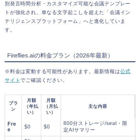
別発言時間分析・カスタマイズ可能な会議テンプレー
トが強化され、単なる文字起こしを超えた「会議イン
テリジェンスプラットフォーム」へと進化していま
す。
Fireflies.aiの料金プラン（2026年最新）
※料金は変動する可能性があります。最新情報は
公式
サイト
でご確認ください。
月額
月額
プラ
（年払
（月払
主な内容
ン
い）
い）
800分ストレージ/seat・限
Fre
$0
$0
e
定AIサマリー