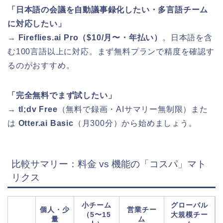
「日本語の会議を自動議事録化したい・多言語チーム
に対応したい」
→
Fireflies.ai Pro（$10/月〜・年払い）
。日本語を含
む100言語以上に対応。まず無料プランで精度を確認す
るのがおすすめ。
「完全無料でまず試したい」
→
tl;dv Free
（無料で録画・AIサマリー無制限）また
は
Otter.ai Basic
（月300分）から始めましょう。
比較サマリー：料金 vs 機能の「コスパ」マト
リクス
小チーム
グローバル
個人・少
営業チー
（5〜15
大規模チー
量
ム