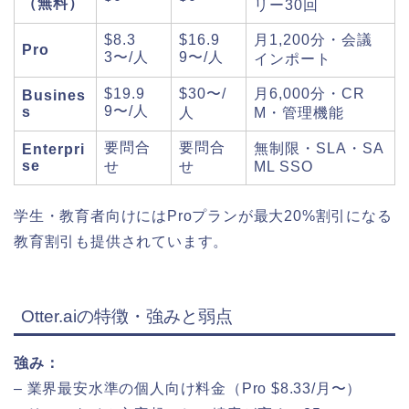
（無料）
リー30回
$8.3
$16.9
月1,200分・会議
Pro
3〜/人
9〜/人
インポート
$19.9
$30〜/
月6,000分・CR
Busines
9〜/人
s
人
M・管理機能
要問合
要問合
無制限・SLA・SA
Enterpri
se
せ
せ
ML SSO
学生・教育者向けにはProプランが最大20%割引になる
教育割引も提供されています。
Otter.aiの特徴・強みと弱点
強み：
– 業界最安水準の個人向け料金（Pro $8.33/月〜）