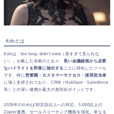
tl;dvとは
tl;dvは「too long; didn’t view（長すぎて見られな
い）」を略した名称のとおり、
長い会議録画から必要
なハイライトを即座に抽出する
ことに特化したツール
です。特に
営業職・カスタマーサクセス・採用担当者
に強く支持されており、CRM（HubSpot・Salesforce
等）との深い連携が最大の差別化ポイントです。
2026年のtl;dvは30言語以上への対応、5,000以上の
Zapier連携、セールスコーチング機能を強化。単なる