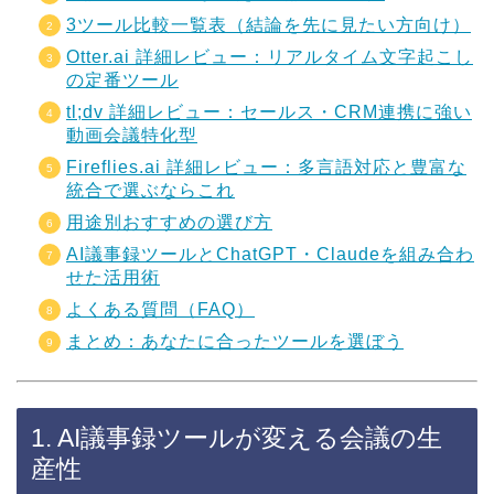
3ツール比較一覧表（結論を先に見たい方向け）
Otter.ai 詳細レビュー：リアルタイム文字起こし
の定番ツール
tl;dv 詳細レビュー：セールス・CRM連携に強い
動画会議特化型
Fireflies.ai 詳細レビュー：多言語対応と豊富な
統合で選ぶならこれ
用途別おすすめの選び方
AI議事録ツールとChatGPT・Claudeを組み合わ
せた活用術
よくある質問（FAQ）
まとめ：あなたに合ったツールを選ぼう
1. AI議事録ツールが変える会議の生
産性