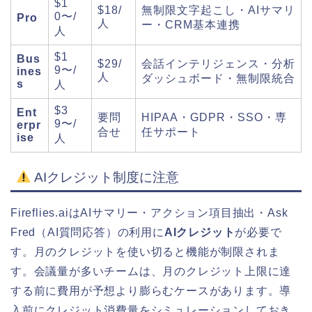
$1
$18/
無制限文字起こし・AIサマリ
0〜/
Pro
人
ー・CRM基本連携
人
$1
Bus
$29/
会話インテリジェンス・分析
9〜/
ines
人
ダッシュボード・無制限統合
s
人
$3
Ent
要問
HIPAA・GDPR・SSO・専
9〜/
erpr
合せ
任サポート
ise
人
AIクレジット制度に注意
Fireflies.aiはAIサマリー・アクション項目抽出・Ask
Fred（AI質問応答）の利用に
AIクレジット
が必要で
す。月のクレジットを使い切ると機能が制限されま
す。会議量が多いチームは、月のクレジット上限に達
する前に費用が予想より膨らむケースがあります。導
入前にクレジット消費量をシミュレーションしておき