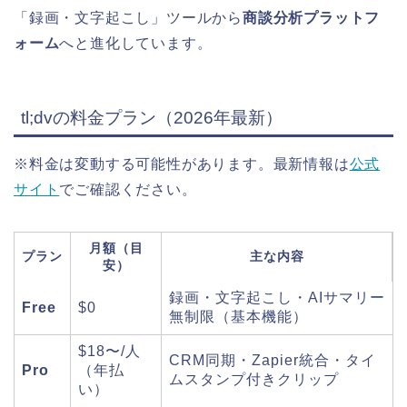
「録画・文字起こし」ツールから
商談分析プラットフ
ォーム
へと進化しています。
tl;dvの料金プラン（2026年最新）
※料金は変動する可能性があります。最新情報は
公式
サイト
でご確認ください。
月額（目
プラン
主な内容
安）
録画・文字起こし・AIサマリー
Free
$0
無制限（基本機能）
$18〜/人
CRM同期・Zapier統合・タイ
Pro
（年払
ムスタンプ付きクリップ
い）