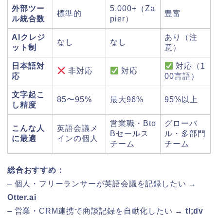
外部ツー
5,000+（Za
標準的
豊富
ル統合数
pier）
AIクレジ
あり（注
なし
なし
ット制
意）
日本語対
対応（1
非対応
対応
応
00言語）
文字起こ
85〜95%
最大96%
95%以上
し精度
営業職・Bto
グローバ
こんな人
英語会議メ
Bセールス
ル・多部門
に最適
インの個人
チーム
チーム
総合おすすめ：
– 個人・フリーランサーが英語会議を記録したい →
Otter.ai
– 営業・CRM連携で商談記録を自動化したい →
tl;dv