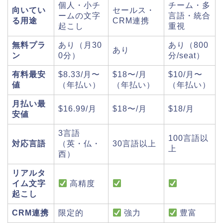
個人・小チ
チーム・多
向いてい
セールス・
ームの文字
言語・統合
る用途
CRM連携
起こし
重視
無料プラ
あり（月30
あり（800
あり
ン
0分）
分/seat）
有料最安
$8.33/月〜
$18〜/月
$10/月〜
値
（年払い）
（年払い）
（年払い）
月払い最
$16.99/月
$18〜/月
$18/月
安値
3言語
100言語以
対応言語
（英・仏・
30言語以上
上
西）
リアルタ
イム文字
高精度
起こし
CRM連携
限定的
強力
豊富