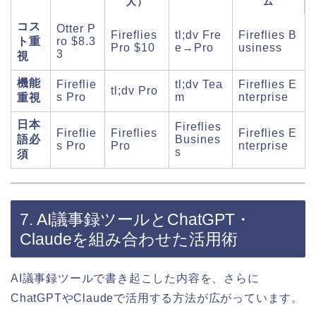
人）
ム
コス
Otter P
Fireflies
tl;dv Fre
Fireflies B
ト重
ro $8.3
Pro $10
e→Pro
usiness
3
視
機能
Fireflie
tl;dv Tea
Fireflies E
tl;dv Pro
s Pro
m
nterprise
重視
日本
Fireflies
Fireflie
Fireflies
Fireflies E
語必
Busines
s Pro
Pro
nterprise
s
須
7. AI議事録ツールとChatGPT・
Claudeを組み合わせた活用術
AI議事録ツールで書き起こした内容を、さらに
ChatGPTやClaudeで活用する方法が広がっています。