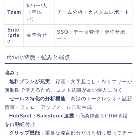
$26〜/人
Team
（年払
チーム分析・カスタムレポート
い）
Ente
SSO・データ管理・専任サポ
要問合せ
rpris
ート
e
tl;dvの特徴・強みと弱点
強み：
–
無料プランが充実
：録画・文字起こし・AIサマリーが
無制限で使えるため、コスト意識が高い個人に向く
–
セールス特化の分析機能
：商談のトークレシオ・話題
追跡・フォローアップメール自動生成
–
HubSpot・Salesforce連携
：商談録画とCRM情報
を自動紐付け
–
クリップ機能
：重要な発言部分だけを切り取ってチー