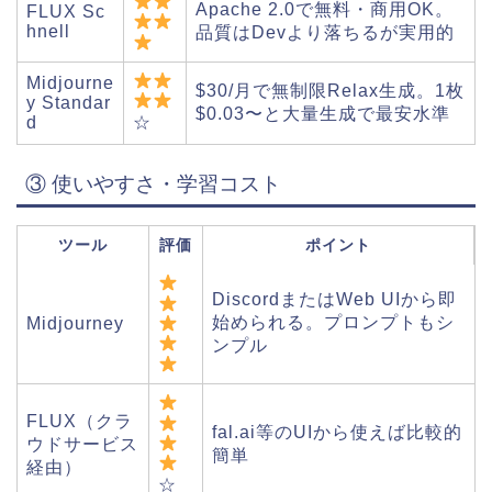
Apache 2.0で無料・商用OK。
FLUX Sc
hnell
品質はDevより落ちるが実用的
Midjourne
$30/月で無制限Relax生成。1枚
y Standar
$0.03〜と大量生成で最安水準
☆
d
③ 使いやすさ・学習コスト
ツール
評価
ポイント
DiscordまたはWeb UIから即
始められる。プロンプトもシ
Midjourney
ンプル
FLUX（クラ
fal.ai等のUIから使えば比較的
ウドサービス
簡単
経由）
☆