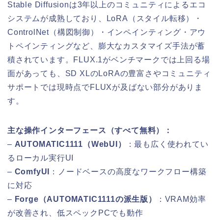
Stable Diffusionは3年以上のコミュニティによるエコ
システムが成熟しており、LoRA（スタイル転移）・
ControlNet（構図制御）・インペインティング・アウ
トペインティングなど、膨大なカスタマイズ手法が蓄
積されています。FLUX.1がベンチマークでは上回る場
面があっても、SD XLのLoRAの豊富さやコミュニティ
サポートでは現時点でFLUXが及ばない部分がありま
す。
主な操作インターフェース（すべて無料）：
–
AUTOMATIC1111（WebUI）
：最も広く使われてい
るローカル実行UI
–
ComfyUI
：ノードベースの高度なワークフロー構築
に対応
–
Forge（AUTOMATIC1111の派生版）
：VRAM効率
が改善され、低スペックPCでも動作