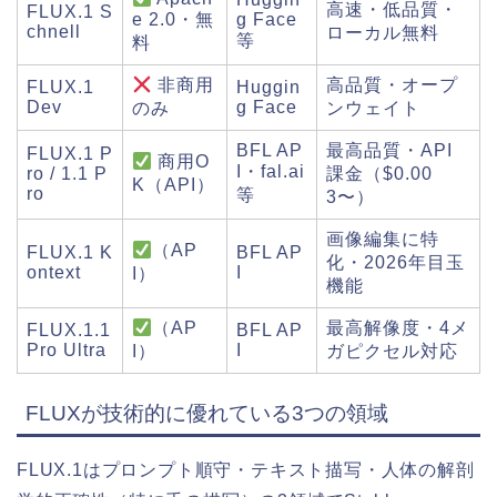
高速・低品質・
FLUX.1 S
g Face
e 2.0・無
chnell
ローカル無料
等
料
非商用
高品質・オープ
FLUX.1
Huggin
Dev
g Face
のみ
ンウェイト
BFL AP
最高品質・API
FLUX.1 P
商用O
I・fal.ai
ro / 1.1 P
課金（$0.00
K（API）
ro
等
3〜）
画像編集に特
（AP
FLUX.1 K
BFL AP
化・2026年目玉
ontext
I
I）
機能
（AP
最高解像度・4メ
FLUX.1.1
BFL AP
Pro Ultra
I
I）
ガピクセル対応
FLUXが技術的に優れている3つの領域
FLUX.1はプロンプト順守・テキスト描写・人体の解剖