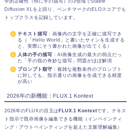
学的正確性（特に手の描写）の3領域でStable
Diffusion XLを上回り、ベンチマークのELOスコアでも
トップクラスを記録しています。
テキスト描写
：画像内の文字を正確に描写でき
る（「Hello World」と書いたサインを生成する
と、実際にそう書かれた画像が出てくる）
人体の手の描写
：AI画像生成の最大の弱点だっ
た「手の指の奇妙な描写」問題がほぼ解消
プロンプト順守
：複雑な複数条件のプロンプト
に対しても、指示通りの画像を生成できる精度
が高い
2026年の新機能：FLUX.1 Kontext
2026年のFLUXの目玉は
FLUX.1 Kontext
です。テキス
ト指示で既存画像を編集できる機能（インペインティ
ング・アウトペインティングを超えた文脈理解編集）