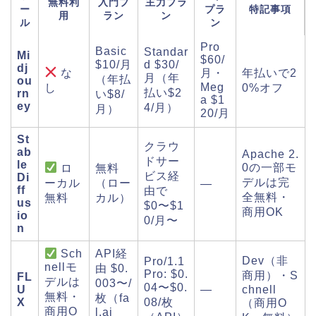
無料利
入門プ
主力プラ
ー
プラ
特記事項
用
ラン
ン
ル
ン
Pro
Basic
Standar
Mi
$60/
$10/月
d $30/
dj
な
月・
年払いで2
月（年
（年払
ou
Meg
し
0%オフ
払い$2
rn
い$8/
a $1
ey
4/月）
月）
20/月
St
クラウ
ab
Apache 2.
ドサー
le
0の一部モ
ロ
無料
ビス経
Di
デルは完
ーカル
（ロー
—
ff
由で
全無料・
無料
カル）
us
$0〜$1
商用OK
io
0/月〜
n
API経
Sch
Dev（非
Pro/1.1
nellモ
由 $0.
Pro: $0.
商用）・S
FL
デルは
003〜/
04〜$0.
U
—
chnell
無料・
枚（fa
X
08/枚
（商用O
商用O
l.ai