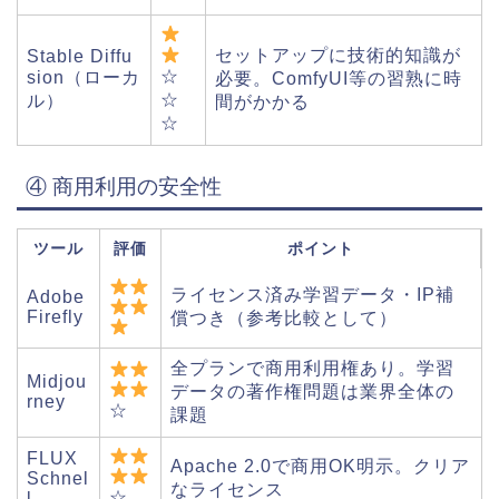
セットアップに技術的知識が
Stable Diffu
☆
sion（ローカ
必要。ComfyUI等の習熟に時
☆
ル）
間がかかる
☆
④ 商用利用の安全性
ツール
評価
ポイント
ライセンス済み学習データ・IP補
Adobe
Firefly
償つき（参考比較として）
全プランで商用利用権あり。学習
Midjou
データの著作権問題は業界全体の
rney
☆
課題
FLUX
Apache 2.0で商用OK明示。クリア
Schnel
なライセンス
☆
l