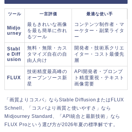
ツール
一言評価
最適な使い手
最もきれいな画像
コンテンツ制作者・マ
Midjo
を最も簡単に作れ
ーケター・副業ライタ
urney
るツール
ー
無料・無限・カス
開発者・技術系クリエ
Stabl
e Diff
タマイズ自在の自
イター・コスト最優先
usion
由人向け
層
技術精度最高峰の
API開発者・プロンプ
FLUX
オープンソース新
ト精度重視・テキスト
星
画像需要
「画質よりコスパ」ならStable DiffusionまたはFLUX
Schnell、「コスパより画質と使いやすさ」なら
Midjourney Standard、「API統合と最新技術」なら
FLUX Proという選び方が2026年夏の標準解です。