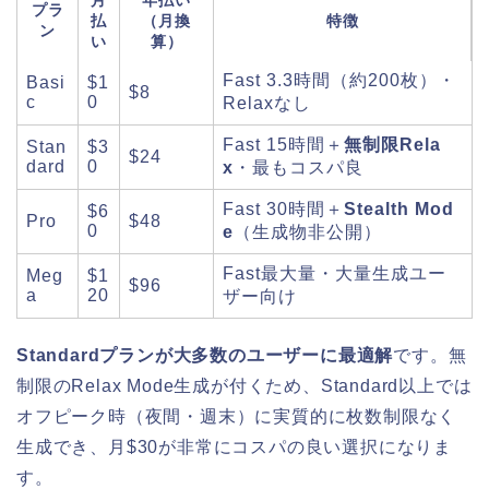
プラ
払
（月換
特徴
ン
い
算）
Fast 3.3時間（約200枚）・
Basi
$1
$8
c
0
Relaxなし
Fast 15時間＋
無制限Rela
Stan
$3
$24
dard
0
x
・最もコスパ良
Fast 30時間＋
Stealth Mod
$6
Pro
$48
0
e
（生成物非公開）
Fast最大量・大量生成ユー
Meg
$1
$96
a
20
ザー向け
Standardプランが大多数のユーザーに最適解
です。無
制限のRelax Mode生成が付くため、Standard以上では
オフピーク時（夜間・週末）に実質的に枚数制限なく
生成でき、月$30が非常にコスパの良い選択になりま
す。