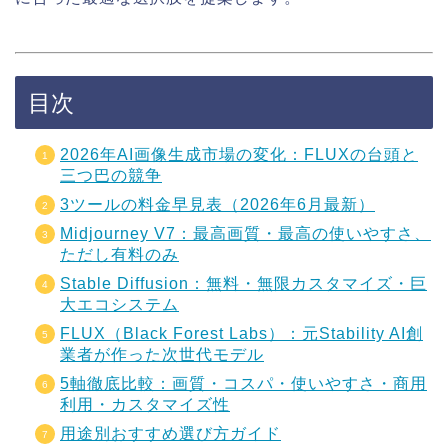
目次
2026年AI画像生成市場の変化：FLUXの台頭と
三つ巴の競争
3ツールの料金早見表（2026年6月最新）
Midjourney V7：最高画質・最高の使いやすさ、
ただし有料のみ
Stable Diffusion：無料・無限カスタマイズ・巨
大エコシステム
FLUX（Black Forest Labs）：元Stability AI創
業者が作った次世代モデル
5軸徹底比較：画質・コスパ・使いやすさ・商用
利用・カスタマイズ性
用途別おすすめ選び方ガイド