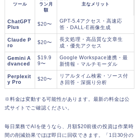
ツール
ラン月
主なメリット
額
GPT-5.4アクセス・高速応
ChatGPT
$20〜
Plus
答・DALL-E画像生成
長文処理・高品質な文章生
Claude P
$20〜
ro
成・優先アクセス
$19.9
Google Workspace連携・最
Gemini A
9〜
dvanced
新情報・マルチモーダル
リアルタイム検索・ソース付
Perplexit
$20〜
y Pro
き回答・深掘り分析
※料金は変動する可能性があります。最新の料金は公
式サイトでご確認ください。
毎日業務でAIを使うなら、月額$20前後の投資は作業時
間の削減効果でほぼ即日に回収できます。「1日30分の