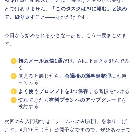
AIを仕事に組み込むことは、特別なスキルが必要なこ
とではありません。
「このタスクはAIに頼む」と決め
て、繰り返すこと
——それだけです。
今日から始められる小さな一歩を、もう一度まとめま
す。
朝のメール返信1通だけ
、AIに下書きを頼んでみ
る
使えると感じたら、
会議後の議事録整理
にも使
ってみる
よく使うプロンプトを1つ保存
する習慣をつける
慣れてきたら
有料プランへのアップグレード
を
検討する
次回のAI入門⑧では「チームへのAI展開」を取り上げ
ます。4月26日（日）公開予定ですので、ぜひあわせて