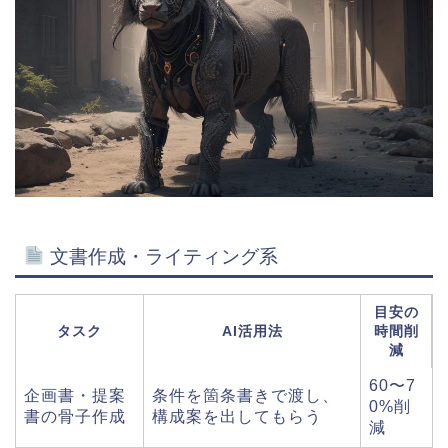
文書作成・ライティング系
目安の
タスク
AI活用法
時間削
減
60〜7
企画書・提案
条件を箇条書きで渡し、
0%削
書の骨子作成
構成案を出してもらう
減