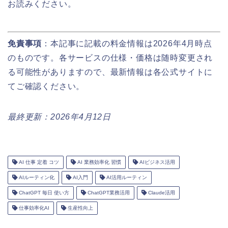
お読みください。
免責事項
：本記事に記載の料金情報は2026年4月時点
のものです。各サービスの仕様・価格は随時変更され
る可能性がありますので、最新情報は各公式サイトに
てご確認ください。
最終更新：2026年4月12日
AI 仕事 定着 コツ
AI 業務効率化 習慣
AIビジネス活用
AIルーティン化
AI入門
AI活用ルーティン
ChatGPT 毎日 使い方
ChatGPT業務活用
Claude活用
仕事効率化AI
生産性向上