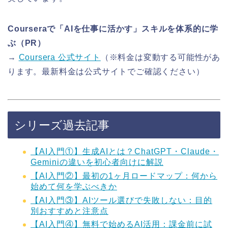
Courseraで「AIを仕事に活かす」スキルを体系的に学
ぶ（PR）
→
Coursera 公式サイト
（※料金は変動する可能性があ
ります。最新料金は公式サイトでご確認ください）
シリーズ過去記事
【AI入門①】生成AIとは？ChatGPT・Claude・
Geminiの違いを初心者向けに解説
【AI入門②】最初の1ヶ月ロードマップ：何から
始めて何を学ぶべきか
【AI入門③】AIツール選びで失敗しない：目的
別おすすめと注意点
【AI入門④】無料で始めるAI活用：課金前に試