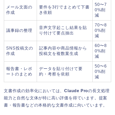
50〜7
メール文面の
要件を3行でまとめて下書
0%削
作成
き依頼
減
70〜8
音声文字起こし結果を貼
議事録の整理
0%削
り付けて要点抽出
減
60〜8
SNS投稿文の
記事内容や商品情報から
0%削
作成
投稿文を複数案生成
減
50〜6
報告書・レポ
データを貼り付けて要
0%削
ートのまとめ
約・考察を依頼
減
文書作成の効率化においては、
Claude Pro
の長文処理
能力と自然な文体が特に高い評価を得ています。提案
書・報告書などの本格的な文書作成に向いています。