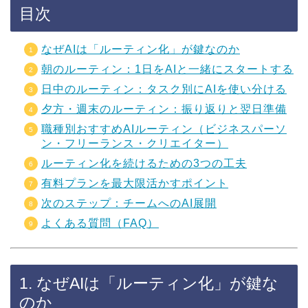
目次
なぜAIは「ルーティン化」が鍵なのか
朝のルーティン：1日をAIと一緒にスタートする
日中のルーティン：タスク別にAIを使い分ける
夕方・週末のルーティン：振り返りと翌日準備
職種別おすすめAIルーティン（ビジネスパーソ
ン・フリーランス・クリエイター）
ルーティン化を続けるための3つの工夫
有料プランを最大限活かすポイント
次のステップ：チームへのAI展開
よくある質問（FAQ）
1. なぜAIは「ルーティン化」が鍵な
のか