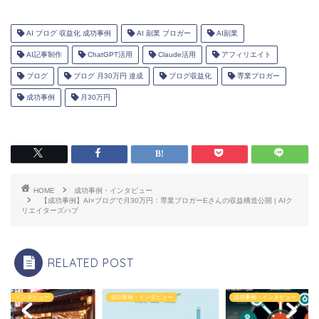
AI ブログ 収益化 成功事例
AI 副業 ブロガー
AI副業
AI記事制作
ChatGPT活用
Claude活用
アフィリエイト
ブログ
ブログ 月30万円 達成
ブログ収益化
専業ブロガー
成功事例
月30万円
HOME
成功事例・インタビュー
【成功事例】AI×ブログで月30万円：専業ブロガーEさんの収益構造公開 | AIク
リエイターズハブ
RELATED POST
事例・インタビュー
成功事例・インタビュー
成功事例・インタビュー