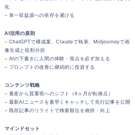
化
– 単一収益源への依存を避ける
AI活用の原則
– ChatGPTで構成案、Claudeで執筆、Midjourneyで画
像生成と役割分担
– AIの下書きに人間の体験・視点を必ず加える
– プロンプトの改善に継続的に投資する
コンテンツ戦略
– 量産から質重視へのシフト（6ヶ月が転換点）
– 最新AIニュースを素早くキャッチして先行記事を公開
– 既存記事のリライトで検索順位を維持・向上
マインドセット