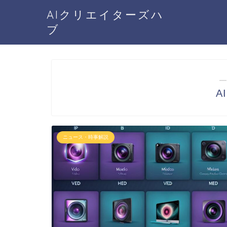
AIクリエイターズハ
ブ
―
A
ニュース・時事解説