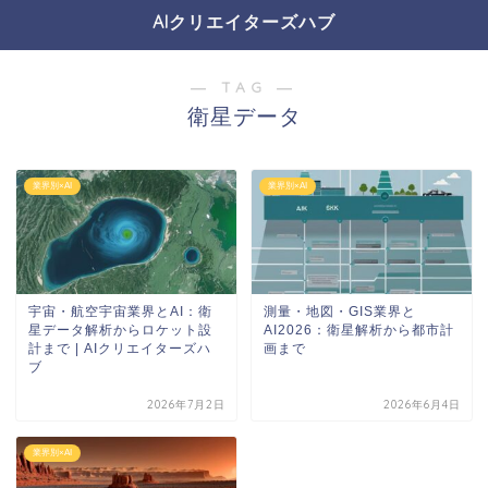
AIクリエイターズハブ
― TAG ―
衛星データ
業界別×AI
業界別×AI
宇宙・航空宇宙業界とAI：衛
測量・地図・GIS業界と
星データ解析からロケット設
AI2026：衛星解析から都市計
計まで | AIクリエイターズハ
画まで
ブ
2026年7月2日
2026年6月4日
業界別×AI