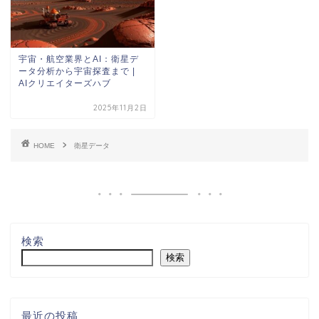
宇宙・航空業界とAI：衛星デ
ータ分析から宇宙探査まで |
AIクリエイターズハブ
2025年11月2日
HOME
衛星データ
検索
検索
最近の投稿