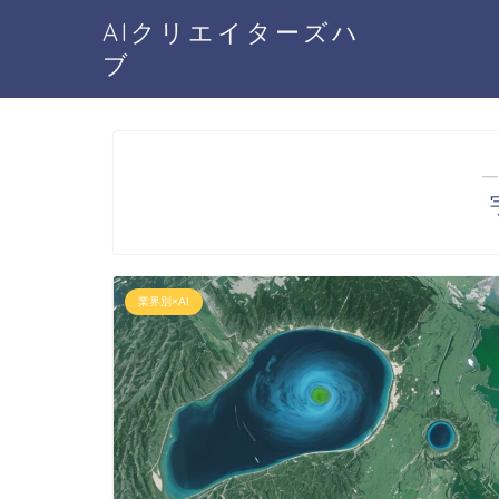
AIクリエイターズハ
ブ
―
業界別×AI