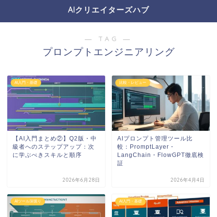
AIクリエイターズハブ
― TAG ―
プロンプトエンジニアリング
AI入門・基礎
比較・レビュー
【AI入門まとめ②】Q2版・中
AIプロンプト管理ツール比
級者へのステップアップ：次
較：PromptLayer・
に学ぶべきスキルと順序
LangChain・FlowGPT徹底検
証
2026年6月28日
2026年4月4日
AIツール深掘り
AI入門・基礎