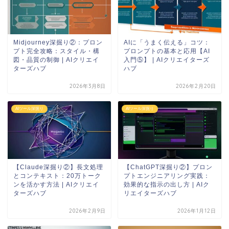
Midjourney深掘り②：プロン
AIに「うまく伝える」コツ：
プト完全攻略：スタイル・構
プロンプトの基本と応用【AI
図・品質の制御 | AIクリエイ
入門⑤】 | AIクリエイターズ
ターズハブ
ハブ
2026年3月8日
2026年2月20日
AIツール深掘り
AIツール深掘り
【Claude深掘り②】長文処理
【ChatGPT深掘り②】プロン
とコンテキスト：20万トーク
プトエンジニアリング実践：
ンを活かす方法 | AIクリエイ
効果的な指示の出し方 | AIク
ターズハブ
リエイターズハブ
2026年2月9日
2026年1月12日