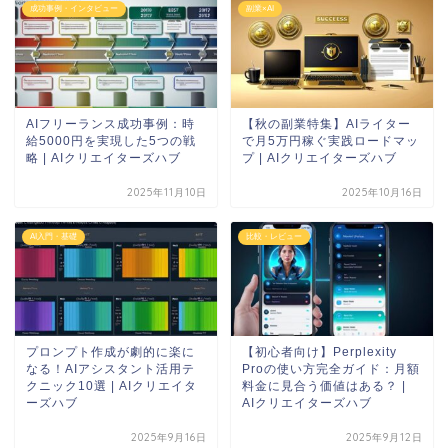
成功事例・インタビュー
副業×AI
AIフリーランス成功事例：時
【秋の副業特集】AIライター
給5000円を実現した5つの戦
で月5万円稼ぐ実践ロードマッ
略 | AIクリエイターズハブ
プ | AIクリエイターズハブ
2025年11月10日
2025年10月16日
AI入門・基礎
比較・レビュー
プロンプト作成が劇的に楽に
【初心者向け】Perplexity
なる！AIアシスタント活用テ
Proの使い方完全ガイド：月額
クニック10選 | AIクリエイタ
料金に見合う価値はある？ |
ーズハブ
AIクリエイターズハブ
2025年9月16日
2025年9月12日