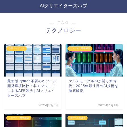
AIクリエイターズハブ
― TAG ―
テクノロジー
比較・レビュー
ニュース・時事解説
最新版Python不要のAIツール
マルチモーダルAIが開く新時
開発環境比較：非エンジニア
代：2025年最注目のAI技術を
によるAI実装法 | AIクリエイ
徹底解説
ターズハブ
2025年7月3日
2025年6月18日
ニュース・時事解説
AIツール深掘り