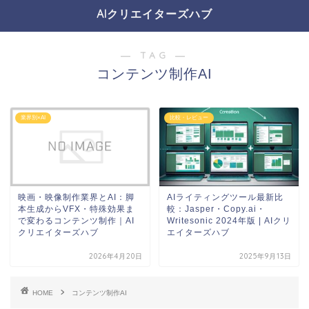
AIクリエイターズハブ
― TAG ―
コンテンツ制作AI
業界別×AI
比較・レビュー
映画・映像制作業界とAI：脚
AIライティングツール最新比
本生成からVFX・特殊効果ま
較：Jasper・Copy.ai・
で変わるコンテンツ制作｜AI
Writesonic 2024年版 | AIクリ
クリエイターズハブ
エイターズハブ
2026年4月20日
2025年9月13日
HOME
コンテンツ制作AI