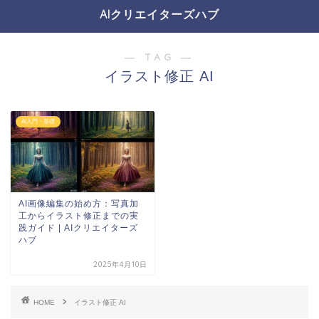
AIクリエイターズハブ
― TAG ―
イラスト修正 AI
AI入門・基礎
AI画像編集の始め方：写真加
工からイラスト修正までの実
践ガイド | AIクリエイターズ
ハブ
2025年4月10日
HOME
イラスト修正 AI