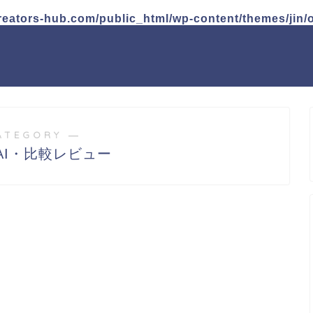
reators-hub.com/public_html/wp-content/themes/jin/
ATEGORY ―
AI・比較レビュー