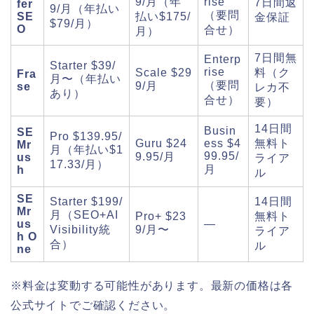
9/月（年
rise
7日間返
fer
9/月（年払い
（要問
SE
払い$175/
金保証
$79/月）
O
合せ）
月）
7日間無
Enterp
Starter $39/
rise
Scale $29
料（ク
Fra
月〜（年払い
（要問
9/月
se
レカ不
あり）
合せ）
要）
14日間
Busin
SE
Pro $139.95/
Guru $24
ess $4
無料ト
Mr
月（年払い$1
99.95/
9.95/月
us
ライア
17.33/月）
月
h
ル
SE
Starter $199/
14日間
Mr
月（SEO+AI
Pro+ $23
無料ト
us
—
Visibility統
9/月〜
ライア
h O
合）
ル
ne
※料金は変動する可能性があります。最新の価格は各
公式サイトでご確認ください。