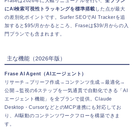
Fraseは2026年に大幅リニューアルを行い、
全プラン
にAI検索可視性トラッキングを標準搭載
した点が最大
の差別化ポイントです。Surfer SEOでAI Trackerを追
加すると$95/月かかるところ、Fraseは$39/月からの入
門プランでも含まれます。
主な機能（2026年版）
Frase AI Agent（AIエージェント）
リサーチ→ブリーフ作成→コンテンツ生成→最適化→
公開→監視の6ステップを一気通貫で自動化できる「AI
エージェント機能」を全プランで提供。Claude
Desktop・CursorなどとのMCP連携にも対応してお
り、AI駆動のコンテンツワークフローを構築できま
す。