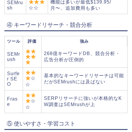
機能は多いが最低$139.95/
SEMru
☆☆
sh
月〜、追加費用も多い
④ キーワードリサーチ・競合分析
ツール
評価
強み
268億キーワードDB、競合分析・
SEMr
ush
広告分析が圧倒的
Surfe
基本的なキーワードリサーチは可能
☆
r SE
だがSEMrushには及ばない
O
☆
SERPリサーチに強いが本格的なK
Fras
☆
e
W調査はSEMrushが上
☆
⑤ 使いやすさ・学習コスト