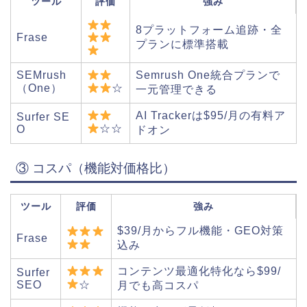
ツール
評価
強み
8プラットフォーム追跡・全
Frase
プランに標準搭載
SEMrush
Semrush One統合プランで
（One）
☆
一元管理できる
AI Trackerは$95/月の有料ア
Surfer SE
☆☆
O
ドオン
③ コスパ（機能対価格比）
ツール
評価
強み
$39/月からフル機能・GEO対策
Frase
込み
コンテンツ最適化特化なら$99/
Surfer
☆
SEO
月でも高コスパ