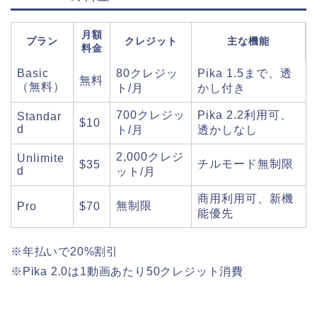
月額
プラン
クレジット
主な機能
料金
Basic
80クレジッ
Pika 1.5まで、透
無料
（無料）
ト/月
かし付き
700クレジッ
Pika 2.2利用可、
Standar
$10
d
ト/月
透かしなし
2,000クレジ
Unlimite
チルモード無制限
$35
d
ット/月
商用利用可、新機
無制限
Pro
$70
能優先
※年払いで20%割引
※Pika 2.0は1動画あたり50クレジット消費