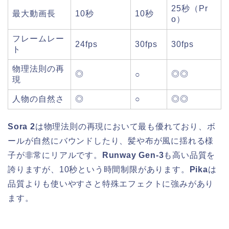
25秒（Pr
最大動画長
10秒
10秒
o）
フレームレー
24fps
30fps
30fps
ト
物理法則の再
◎
◎◎
○
現
人物の自然さ
◎
○
◎◎
Sora 2
は物理法則の再現において最も優れており、ボ
ールが自然にバウンドしたり、髪や布が風に揺れる様
子が非常にリアルです。
Runway Gen-3
も高い品質を
誇りますが、10秒という時間制限があります。
Pika
は
品質よりも使いやすさと特殊エフェクトに強みがあり
ます。