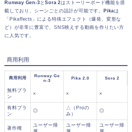
Runway Gen-3
と
Sora 2
はストーリーボード機能を搭
載しており、シーンごとの設計が可能です。
Pika
は
「Pikaffects」による特殊エフェクト（爆発、変形な
ど）が非常に豊富で、SNS映えする動画を作りたい方
に人気です。
商用利用
Runway Ge
商用利用
Pika 2.0
Sora 2
n-3
無料プラ
×
×
×
ン
有料プラ
△（Proの
◎
◎
ン
み）
ユーザー帰
ユーザー帰
ユーザー帰
著作権
属
属
属