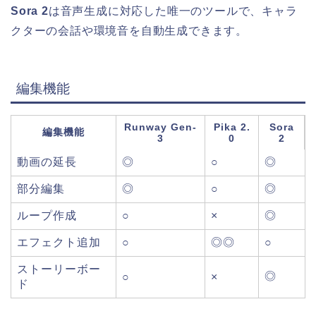
Sora 2
は音声生成に対応した唯一のツールで、キャラ
クターの会話や環境音を自動生成できます。
編集機能
Runway Gen-
Pika 2.
Sora
編集機能
3
0
2
動画の延長
◎
○
◎
部分編集
◎
○
◎
ループ作成
○
×
◎
エフェクト追加
○
◎◎
○
ストーリーボー
◎
○
×
ド