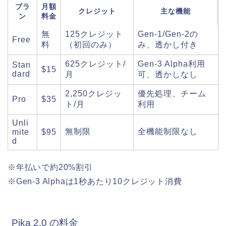
プラ
月額
クレジット
主な機能
ン
料金
無
125クレジット
Gen-1/Gen-2の
Free
料
（初回のみ）
み、透かし付き
625クレジット/
Gen-3 Alpha利用
Stan
$15
dard
月
可、透かしなし
2,250クレジッ
優先処理、チーム
Pro
$35
ト/月
利用
Unli
無制限
全機能制限なし
mite
$95
d
※年払いで約20%割引
※Gen-3 Alphaは1秒あたり10クレジット消費
Pika 2.0 の料金