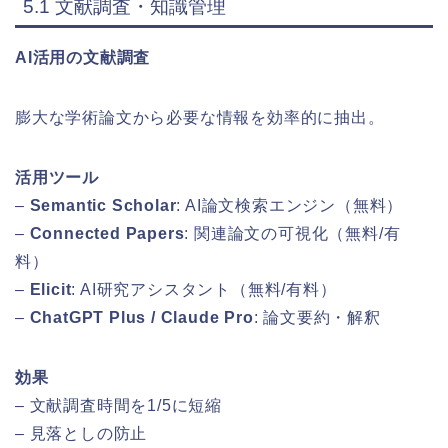
5.1 文献調査・知識管理
AI活用の文献調査
膨大な学術論文から必要な情報を効率的に抽出。
活用ツール
–
Semantic Scholar
: AI論文検索エンジン（無料）
–
Connected Papers
: 関連論文の可視化（無料/有
料）
–
Elicit
: AI研究アシスタント（無料/有料）
–
ChatGPT Plus / Claude Pro
: 論文要約・解釈
効果
– 文献調査時間を1/5に短縮
– 見落としの防止