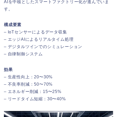
AIを中核としたスマートファクトリー化が進んでいま
す。
構成要素
– IoTセンサーによるデータ収集
– エッジAIによるリアルタイム処理
– デジタルツインでのシミュレーション
– 自律制御システム
効果
– 生産性向上：20〜30%
– 不良率削減：50〜70%
– エネルギー削減：15〜25%
– リードタイム短縮：30〜40%