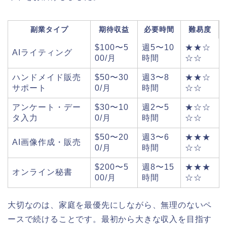
副業タイプ
期待収益
必要時間
難易度
$100〜5
週5〜10
★★☆
AIライティング
00/月
時間
☆☆
ハンドメイド販売
$50〜30
週3〜8
★★☆
サポート
0/月
時間
☆☆
アンケート・デー
$30〜10
週2〜5
★☆☆
タ入力
0/月
時間
☆☆
$50〜20
週3〜6
★★★
AI画像作成・販売
0/月
時間
☆☆
$200〜5
週8〜15
★★★
オンライン秘書
00/月
時間
☆☆
大切なのは、家庭を最優先にしながら、無理のないペ
ースで続けることです。最初から大きな収入を目指す