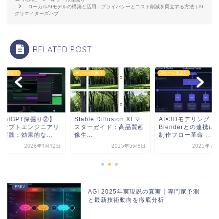
ローカルAIモデルの構築と活用：プライバシーとコスト削減を両立する方法 | AI
クリエイターズハブ
RELATED POST
ツール深掘り
AIツール深掘り
AIツール深掘り
hatGPT深掘り②】
Stable Diffusion XLマ
AI×3Dモデリング：
ロンプトエンジニアリ
スターガイド：高品質画
Blenderとの連携に
実践：効果的な...
像生...
制作フロー革命 ...
2026年1月12日
2025年5月6日
2025年7月
AGI 2025年実現説の真実｜専門家予測
と最新技術動向を徹底分析