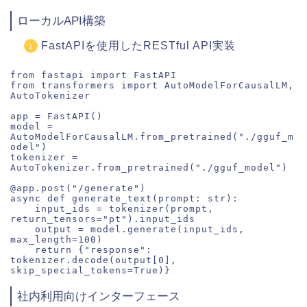
ローカルAPI構築
FastAPIを使用したRESTful API実装
from fastapi import FastAPI

from transformers import AutoModelForCausalLM, 
AutoTokenizer

app = FastAPI()

model = 
AutoModelForCausalLM.from_pretrained("./gguf_m
odel")

tokenizer = 
AutoTokenizer.from_pretrained("./gguf_model")

@app.post("/generate")

async def generate_text(prompt: str):

    input_ids = tokenizer(prompt, 
return_tensors="pt").input_ids

    output = model.generate(input_ids, 
max_length=100)

    return {"response": 
tokenizer.decode(output[0], 
社内利用向けインターフェース