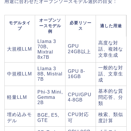
用途に合わせたオープンソースモデル選択の目安：
オープンソ
モデルタイ
必要リソー
ースモデル
適した用途
プ
ス
例
Llama 3
高度な対
GPU
70B,
大規模LLM
話、複雑な
24GB以上
Mixtral
文章生成
8x7B
一般的な対
Llama 3
GPU 8-
中規模LLM
8B, Mistral
話、文章生
16GB
7B
成
基本的な質
Phi-3 Mini,
CPU/GPU
軽量LLM
Gemma
問応答、分
4-8GB
2B
類
埋め込みモ
CPU対応
検索、類似
BGE, E5,
GTE
デル
可
度計算