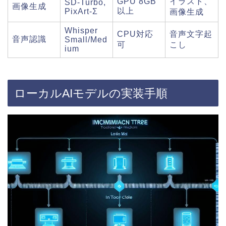
GPU 8GB
イラスト、
SD-Turbo,
画像生成
以上
PixArt-Σ
画像生成
Whisper
CPU対応
音声文字起
音声認識
Small/Med
可
こし
ium
ローカルAIモデルの実装手順